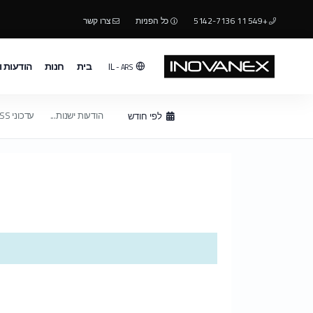
+549 11 5142-7136
כל הפניות
צרו קשר
בית
חנות
הודעות 
IL
- ARS
הודעות ישנות...
עדכוני RSS
לפי חודש