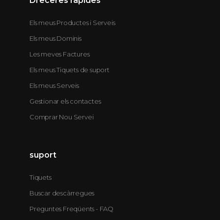
Dreceres ràpides
Els meus Productes i Serveis
Els meus Dominis
Les meves Factures
Els meus Tiquets de suport
Els meus Serveis
Gestionar els contactes
Comprar Nou Servei
suport
Tiquets
Buscar descàrregues
Preguntes Freqüents - FAQ