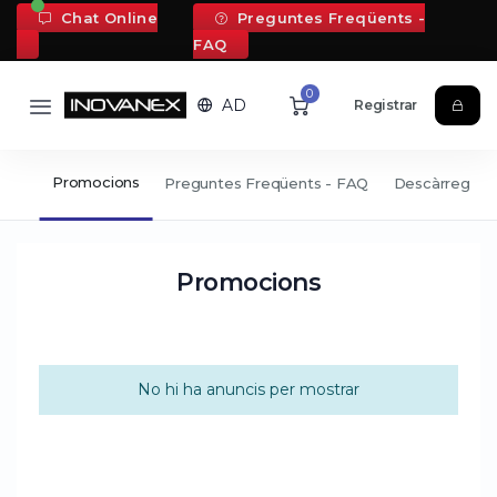
Chat Online
Preguntes Freqüents -
FAQ
0
AD
Registrar
Promocions
port
Preguntes Freqüents - FAQ
Descàrregues
Promocions
No hi ha anuncis per mostrar