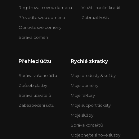
Registrovat novou doménu
Vložit finanční kredit
Převeďte svou doménu
Zobrazit košík
Obnovte své domény
Správa domén
Přehled účtu
Rychlé zkratky
Správa vašeho účtu
Moje produkty & služby
Způsob platby
Moje domény
Správa uživatelů
Moje faktury
Zabezpečení účtu
Moje support tickety
Moje služby
Správa kontaktů
Objednejte si nové služby