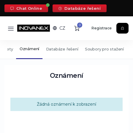
Chat Online
Databáze řešení
0
CZ
Registrace
Oznámení
tickety
Databáze řešení
Soubory pro stažení
S
Oznámení
Žádná oznámení k zobrazení