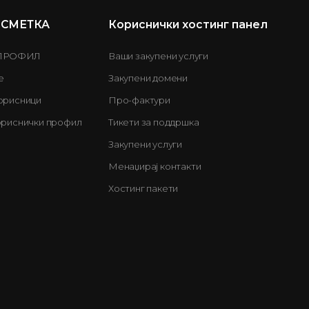
 СМЕТКА
Кориснички хостинг панел
ПРОФИЛ
Ваши закупени услуги
е
Закупени домени
орисници
Про-фактури
ориснички профил
Тикети за поддршка
Закупени услуги
Менаџирај контакти
Хостинг пакети