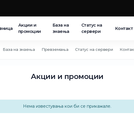
Акции и
База на
Статус на
вница
Контакт
промоции
знаења
сервери
База на знаења
Превземања
Статус на сервери
Контак
Акции и промоции
Нема известувања кои би се прикажале.