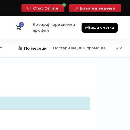
Chat Online
База на знаења
0
Креирај кориснички
Ваша сметка
профил
т
Постари акции и промоции...
RSS ка
По месеци