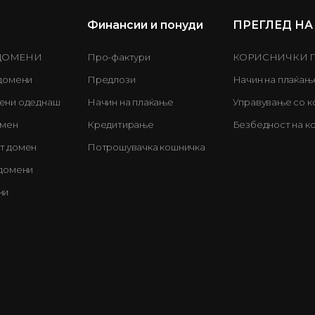
Финансии и понуди
ПРЕГЛЕД НА
 ДОМЕНИ
Про-фактури
КОРИСНИЧКИ 
 домени
Предлози
Начин на плаќањ
ени одеднаш
Начин на плаќање
Управување со к
омен
Кредитирање
Безбедност на к
т домен
Потрошувачка кошничка
 домени
ни