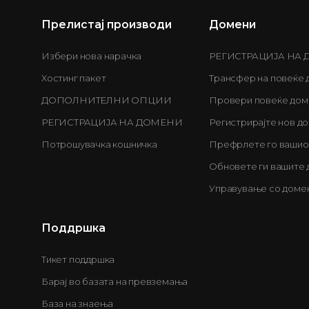
Прелистај производи
Домени
Избери нова нарачка
РЕГИСТРАЦИЈА НА
Хостинг пакет
Трансфер на повеќе
ДОПОЛНИТЕЛНИ ОПЦИИ
Провери повеќе дом
РЕГИСТРАЦИЈА НА ДОМЕНИ
Регистрирајте нов д
Потрошувачка кошничка
Префрлете го вашио
Обновете ги вашите
Управување со доме
Поддршка
Тикет поддршка
Барај во базата на превземања
База на знаења