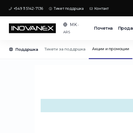
+549 11 5142-7136
Тикет поддршка
Контакт
MK
-
Почетна
Прода
ARS
Акции и промоции
Тикети за поддршка
Поддршка