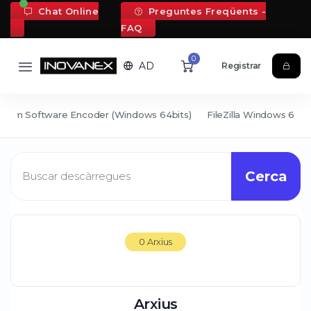
Chat Online
Preguntes Freqüents -
FAQ
0
AD
Registrar
tream Software Encoder (Windows 64bits)
FileZilla Windows 64Bi
Cerca
0 Arxius
Arxius