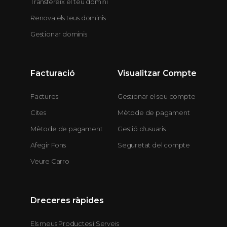
Transfereix el teu domini
Renova els teus dominis
Gestionar dominis
Facturació
Visualitzar Compte
Factures
Gestionar el seu compte
Cites
Mètode de pagament
Mètode de pagament
Gestió d'usuaris
Afegir Fons
Seguretat del compte
Veure Carro
Dreceres ràpides
Els meus Productes i Serveis