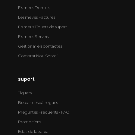
Els meus Dominis
Les meves Factures
Els meus Tiquets de suport
Els meus Serveis
Gestionar els contactes
Comprar Nou Servei
suport
Tiquets
Buscar descàrregues
Preguntes Freqüents - FAQ
Promocions
Estat de la xarxa