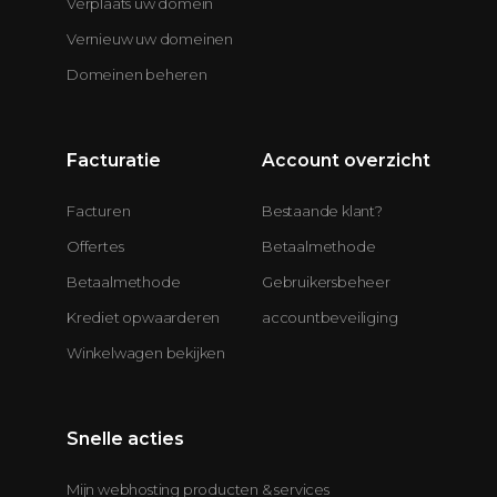
Verplaats uw domein
Vernieuw uw domeinen
Domeinen beheren
Facturatie
Account overzicht
Facturen
Bestaande klant?
Offertes
Betaalmethode
Betaalmethode
Gebruikersbeheer
Krediet opwaarderen
accountbeveiliging
Winkelwagen bekijken
Snelle acties
Mijn webhosting producten & services