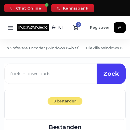
Chat Online
Kennisbank
0
NL
Registreer
ream Software Encoder (Windows 64bits)
FileZilla Windows 64Bi
Zoek
0 bestanden
Bestanden