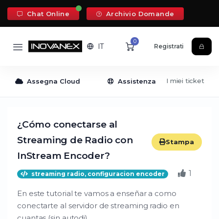
Chat Online
Archivio Domande
0
IT
Registrati
I miei ticket
C
Assegna Cloud
Assistenza
¿Cómo conectarse al
Streaming de Radio con
Stampa
InStream Encoder?
1
streaming radio, configuracion encoder
En este tutorial te vamos a enseñar a como
conectarte al servidor de streaming radio en
cuantas (sin autodj).