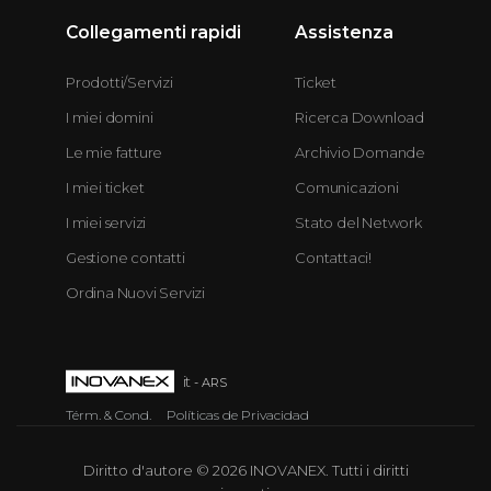
Collegamenti rapidi
Assistenza
Prodotti/Servizi
Ticket
I miei domini
Ricerca Download
Le mie fatture
Archivio Domande
I miei ticket
Comunicazioni
I miei servizi
Stato del Network
Gestione contatti
Contattaci!
Ordina Nuovi Servizi
it
- ARS
Térm. & Cond.
Políticas de Privacidad
Diritto d'autore © 2026 INOVANEX. Tutti i diritti