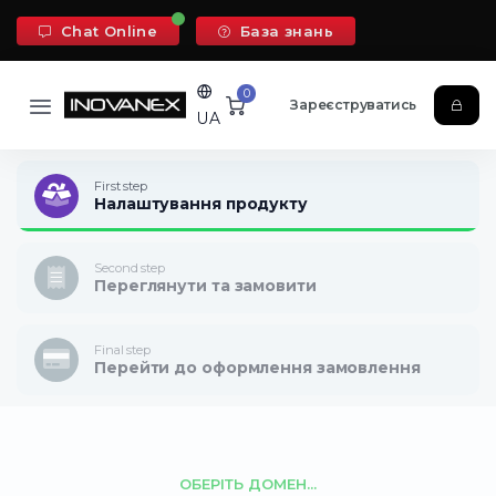
Chat Online
База знань
0
Зареєструватись
UA
First step
Налаштування продукту
Second step
Переглянути та замовити
Final step
Перейти до оформлення замовлення
ОБЕРІТЬ ДОМЕН...