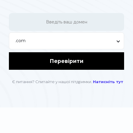
.com
Перевірити
Є питання? Спитайте у нашої пітдримки.
Натисніть тут