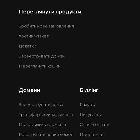
Переглянути продукти
Зробити нове замовлення
Хостинг-пакет
Додатки
Зареєструвати домен
Переглянути кошик
Домени
Біллінг
Зареєструвати домен
Рахунки
Трансфер кількох доменів
Цитування
Пошук кількох доменів
Спосіб оплати
Реєструвати новий домен
Поповнити