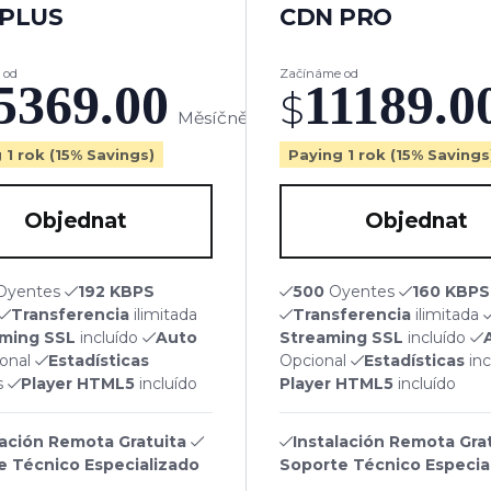
 PLUS
CDN PRO
 od
Začínáme od
5369.00
11189.0
$
Měsíčně
 1 rok (15% Savings)
Paying 1 rok (15% Savings
Objednat
Objednat
Oyentes
192 KBPS
500
Oyentes
160 KBPS
Transferencia
ilimitada
Transferencia
ilimitada
ming SSL
incluído
Auto
Streaming SSL
incluído
onal
Estadísticas
Opcional
Estadísticas
inc
s
Player HTML5
incluído
Player HTML5
incluído
lación Remota Gratuita
Instalación Remota Gra
e Técnico Especializado
Soporte Técnico Especia