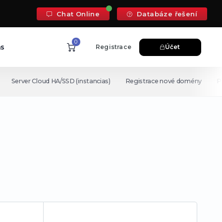
Chat Online
Databáze řešení
0
ás
Registrace
Účet
Server Cloud HA/SSD (instancias)
Registrace nové domény
P