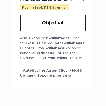
Paying 1 rok (15% Savings)
Objednat
300
Sitios Web
Ilimitados
Disco
SSD
300
Base de Datos
Ilimitadas
Cuentas E-mail
Ilimitada
Ancho de
banda
Certificado SSL
incluido
CDN
incluída
Estadísticas
incluidas
AutoScaling Automático
99.9%
Uptime
Soporte prioritario