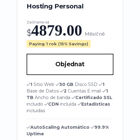
Hosting Personal
Začínáme od
4879.00
$
Měsíčně
Paying 1 rok (15% Savings)
Objednat
1
Sitio Web
50 GB
Disco SSD
1
Base de Datos
2
Cuentas E-mail
1
TB
Ancho de banda
Certificado SSL
incluido
CDN
incluída
Estadísticas
incluidas
AutoScaling Automático
99.9%
Uptime