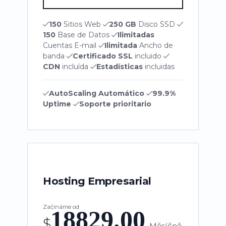
150
Sitios Web
250 GB
Disco SSD
150
Base de Datos
Ilimitadas
Cuentas E-mail
Ilimitada
Ancho de
banda
Certificado SSL
incluido
CDN
incluída
Estadísticas
incluidas
AutoScaling Automático
99.9%
Uptime
Soporte prioritario
Hosting Empresarial
Začínáme od
18829.00
$
Měsíčně