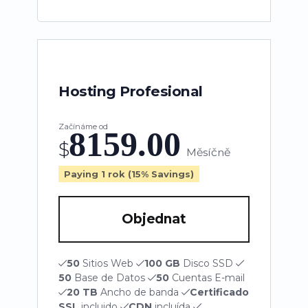
Hosting Profesional
Začínáme od
8159.00
$
Měsíčně
Paying 1 rok (15% Savings)
Objednat
50
Sitios Web
100 GB
Disco SSD
50
Base de Datos
50
Cuentas E-mail
20 TB
Ancho de banda
Certificado
SSL
incluido
CDN
incluída