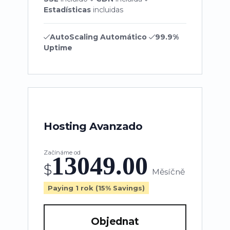
Estadísticas
incluidas
AutoScaling Automático
99.9%
Uptime
Hosting Avanzado
Začínáme od
13049.00
$
Měsíčně
Paying 1 rok (15% Savings)
Objednat