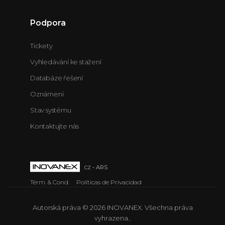
Podpora
Tickety
Vyhledávání ke stažení
Databáze řešení
Oznámení
Stav systému
Kontaktujte nás
cz
- ARS
Térm. & Cond.
Políticas de Privacidad
Autorská práva © 2026 INOVANEX. Všechna práva
vyhrazena..