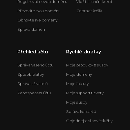
Registrovat novou doménu
Vložit finanční kredit
Převeďte svou doménu
Zobrazit košík
Obnovte své domény
Správa domén
Přehled účtu
Rychlé zkratky
Správa vašeho účtu
Moje produkty & služby
Způsob platby
Moje domény
Správa uživatelů
Moje faktury
Zabezpečení účtu
Moje support tickety
Moje služby
Správa kontaktů
Objednejte si nové služby