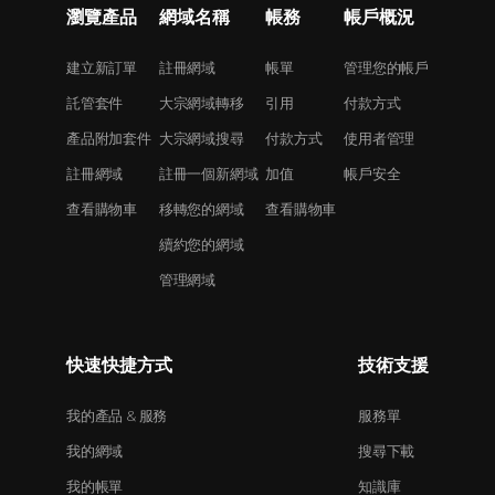
瀏覽產品
網域名稱
帳務
帳戶概況
建立新訂單
註冊網域
帳單
管理您的帳戶
託管套件
大宗網域轉移
引用
付款方式
產品附加套件
大宗網域搜尋
付款方式
使用者管理
註冊網域
註冊一個新網域
加值
帳戶安全
查看購物車
移轉您的網域
查看購物車
續約您的網域
管理網域
快速快捷方式
技術支援
我的產品 & 服務
服務單
我的網域
搜尋下載
我的帳單
知識庫