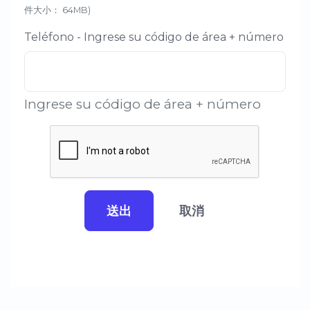
件大小： 64MB)
Teléfono - Ingrese su código de área + número
Ingrese su código de área + número
送出
取消