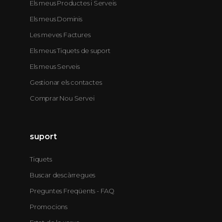
Els meus Productes i Serveis
Els meus Dominis
Les meves Factures
Els meus Tiquets de suport
Els meus Serveis
Gestionar els contactes
Comprar Nou Servei
suport
Tiquets
Buscar descàrregues
Preguntes Freqüents - FAQ
Promocions