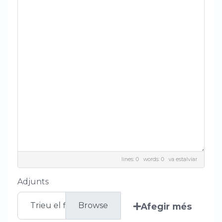
lines: 0 words: 0
va estalviar
Adjunts
Trieu el fitxer
Afegir més