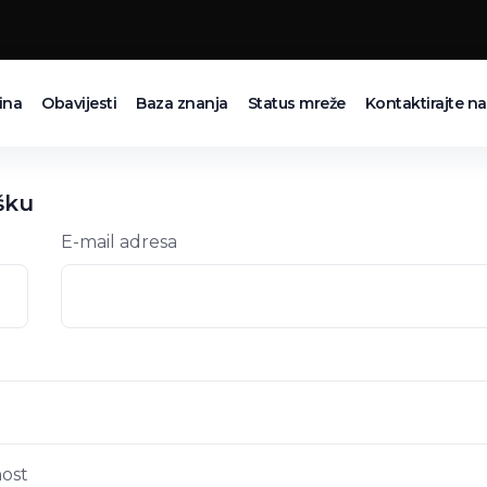
ina
Obavijesti
Baza znanja
Status mreže
Kontaktirajte n
šku
E-mail adresa
ost