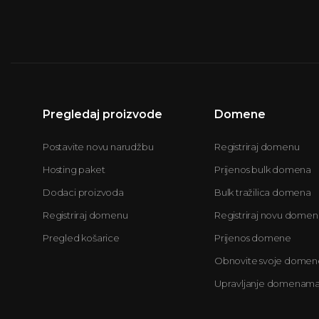
Pregledaj proizvode
Domene
Postavite novu narudžbu
Registriraj domenu
Hosting paket
Prijenos bulk domena
Dodaci proizvoda
Bulk tražilica domena
Registriraj domenu
Registriraj novu domen
Pregled košarice
Prijenos domene
Obnovite svoje domen
Upravljanje domenam