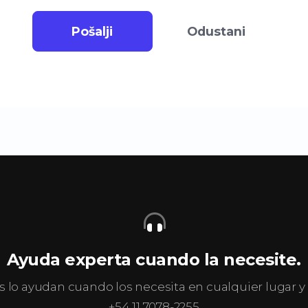
Pošalji
Odustani
Ayuda experta cuando la necesite.
s lo ayudan cuando los necesita en cualquier lugar
+54 11 7078-2255