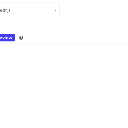
ednja
eview