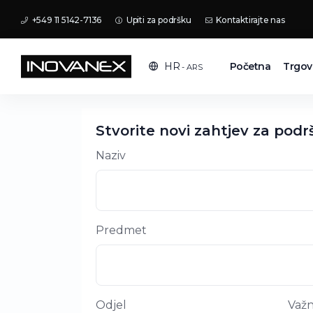
+549 11 5142-7136
Upiti za podršku
Kontaktirajte nas
Početna
Trgov
HR
- ARS
Stvorite novi zahtjev za podr
Naziv
Predmet
Odjel
Važn