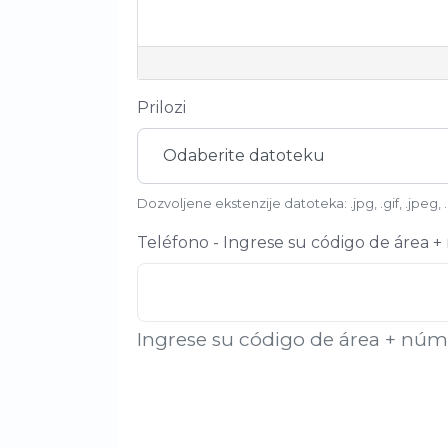
Prilozi
Odaberite datoteku
Dozvoljene ekstenzije datoteka: .jpg, .gif, .jpeg, 
Teléfono - Ingrese su código de área 
Ingrese su código de área + nú