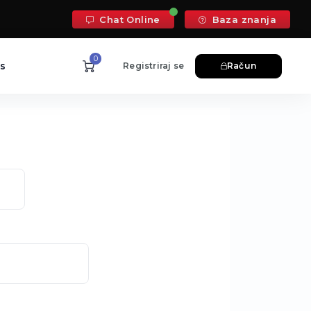
Chat Online
Baza znanja
0
as
Registriraj se
Račun