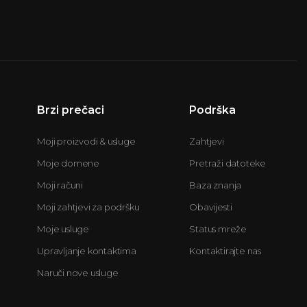
Brzi prečaci
Podrška
Moji proizvodi & usluge
Zahtjevi
Moje domene
Pretraži datoteke
Moji računi
Baza znanja
Moji zahtjevi za podršku
Obavijesti
Moje usluge
Status mreže
Upravljanje kontaktima
Kontaktirajte nas
Naruči nove usluge