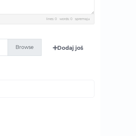
lines: 0 words: 0
spremaju
Dodaj još