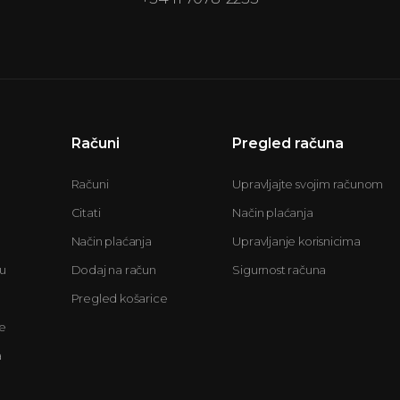
Računi
Pregled računa
Računi
Upravljajte svojim računom
Citati
Način plaćanja
Način plaćanja
Upravljanje korisnicima
u
Dodaj na račun
Sigurnost računa
Pregled košarice
e
a