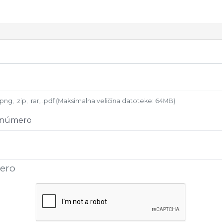
.png, .zip, .rar, .pdf (Maksimalna veličina datoteke: 64MB)
+ número
mero