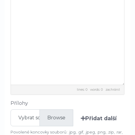
lines: 0 words: 0
zachránil
Přílohy
Vybrat soubor
Přidat další
Povolené koncovky souborů: .jpg, .gif, .jpeg, .png, .zip, .rar,