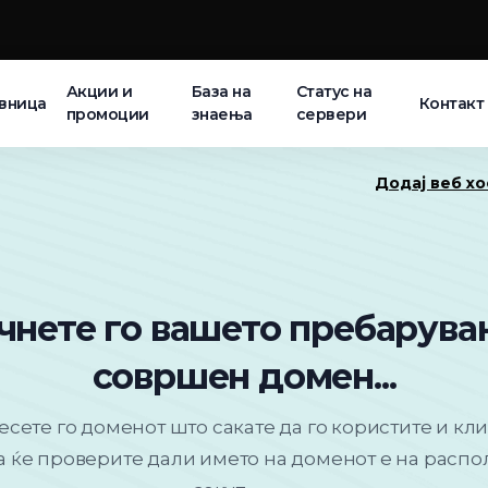
Акции и
База на
Статус на
вница
Контакт
промоции
знаења
сервери
Додај веб хо
чнете го вашето пребарува
совршен домен...
есете го доменот што сакате да го користите и кл
ка ќе проверите дали името на доменот е на распо