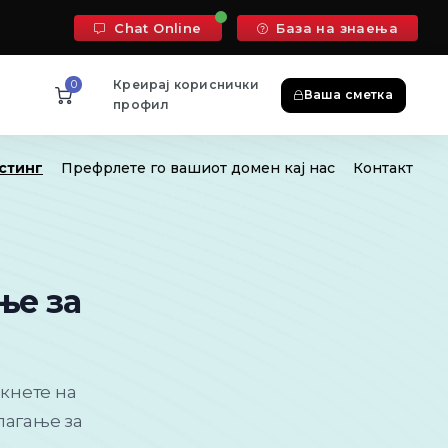
Chat Online
База на знаења
0
Креирај кориснички
Ваша сметка
профил
стинг
Префрлете го вашиот домен кај нас
Контакт
ње за
икнете на
лагање за