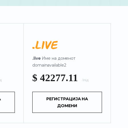
.live
Име на доменот
domainavailable2
$ 42277.11
од
/год
А
РЕГИСТРАЦИЈА НА
ДОМЕНИ