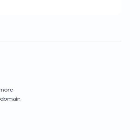
 more
t domain