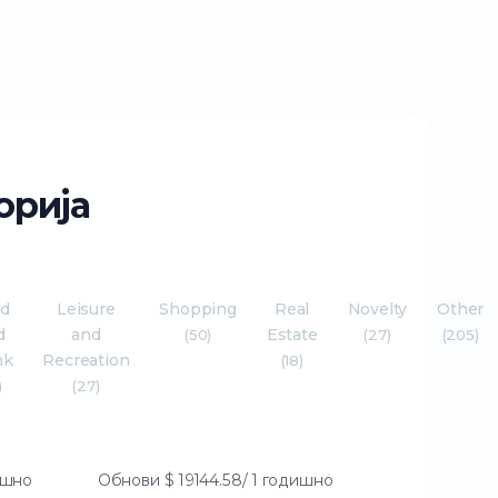
орија
od
Leisure
Shopping
Real
Novelty
Other
d
and
Estate
(50)
(27)
(205)
nk
Recreation
(18)
)
(27)
дишно
Обнови
$ 19144.58/ 1 годишно