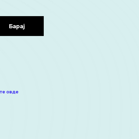
Барај
те овде