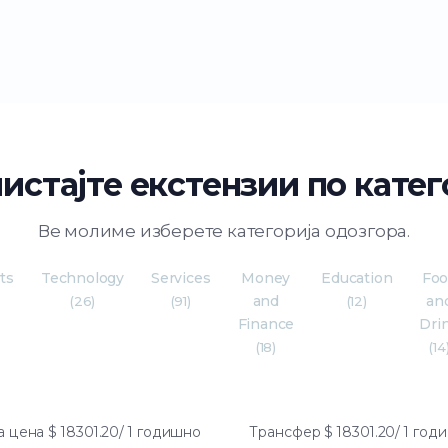
истајте екстензии по катег
Ве молиме изберете категорија одозгора.
ts
Technology
Services
Money
Education
Fo
and
an
)
(26)
(91)
(12)
Finance
Dri
(18)
(14
а цена
$ 18301.20/ 1 годишно
Трансфер
$ 18301.20/ 1 го