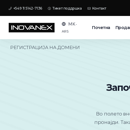
+549 11 5142-7136
Тикет поддршка
Контакт
MK
-
Почетна
Прода
ARS
РЕГИСТРАЦИЈА НА ДОМЕНИ
Запо
Во полето вн
пронајди. Та