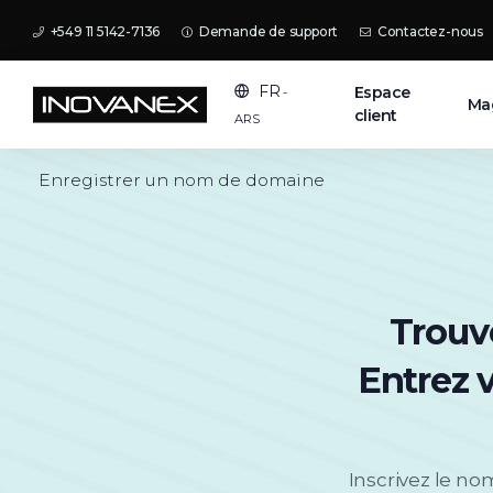
+549 11 5142-7136
Demande de support
Contactez-nous
FR
Espace
-
Ma
client
ARS
Enregistrer un nom de domaine
Trouv
Entrez 
Inscrivez le no