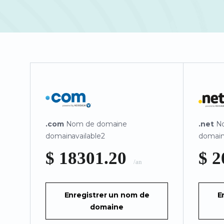
.com
Nom de domaine
.net
No
domainavailable2
domain
$ 18301.20
$ 
/an
Enregistrer un nom de
E
domaine