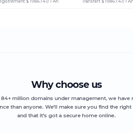
egistrement
$ 19867.47/ 1 An
Transfert
$ 19867.47/ 1 A
Why choose us
 84+ million domains under management, we have
nce than anyone. We'll make sure you find the righ
and that it's got a secure home online.