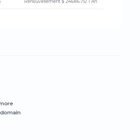
n
Renouvellement
$ 24686.75/ 1 An
 more
t domain