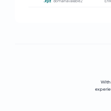
.xyz
domainavailable2
Enr
With
experie