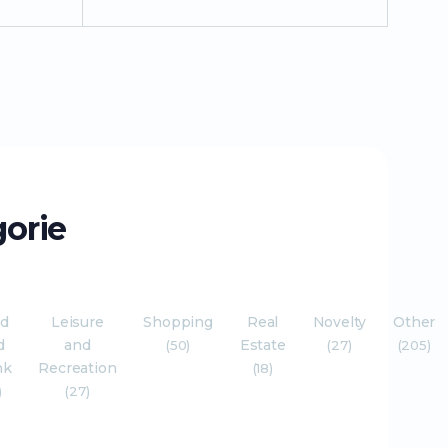
gorie
od
Leisure
Shopping
Real
Novelty
Other
d
and
Estate
(50)
(27)
(205)
nk
Recreation
(18)
)
(27)