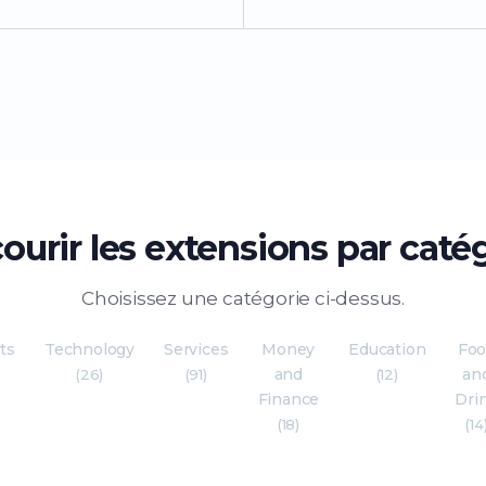
ourir les extensions par caté
Choisissez une catégorie ci-dessus.
ts
Technology
Services
Money
Education
Fo
and
an
)
(26)
(91)
(12)
Finance
Dri
(18)
(14