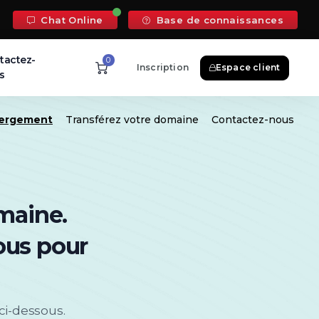
Chat Online
Base de connaissances
tactez-
0
Inscription
Espace client
s
bergement
Transférez votre domaine
Contactez-nous
maine.
ous pour
ci-dessous.