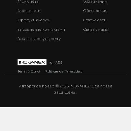
Мои счета
База знаний
Мои тикеты
Объявления
Продукты/услуги
Статус сети
Управление контактами
Связь с нами
Заказать новую услугу
ru
- ARS
Térm. & Cond.
Políticas de Privacidad
Авторское право © 2026 INOVANEX. Все права
защищены..