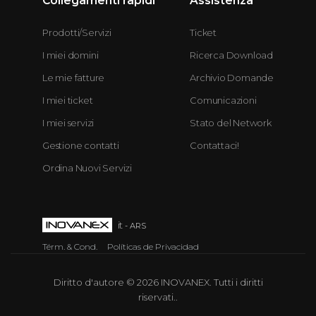
Collegamenti rapidi
Assistenza
Prodotti/Servizi
Ticket
I miei domini
Ricerca Download
Le mie fatture
Archivio Domande
I miei ticket
Comunicazioni
I miei servizi
Stato del Network
Gestione contatti
Contattaci!
Ordina Nuovi Servizi
it
- ARS
Térm. & Cond.
Políticas de Privacidad
Diritto d'autore © 2026 INOVANEX. Tutti i diritti
riservati..