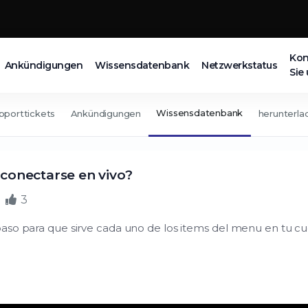
Kon
Ankündigungen
Wissensdatenbank
Netzwerkstatus
Sie
Wissensdatenbank
pporttickets
Ankündigungen
herunterla
conectarse en vivo?
3
paso para que sirve cada uno de los items del menu en tu 