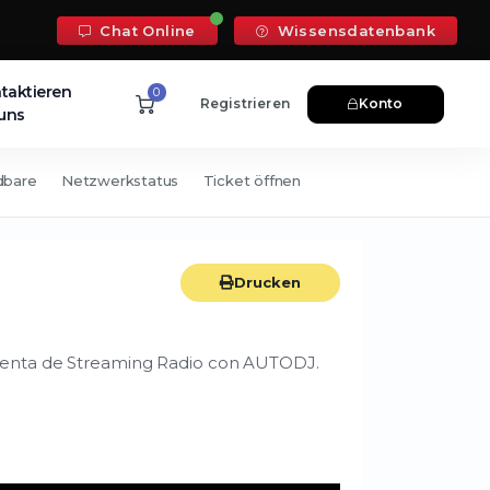
Chat Online
Wissensdatenbank
taktieren
0
Registrieren
Konto
 uns
dbare
Netzwerkstatus
Ticket öffnen
Drucken
cuenta de Streaming Radio con AUTODJ.