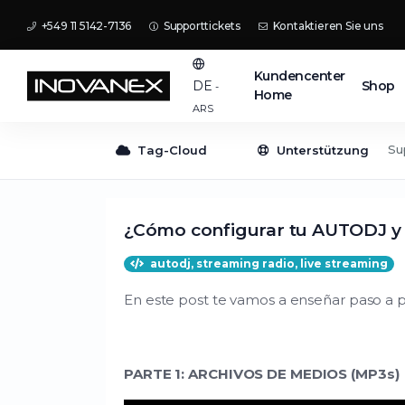
+549 11 5142-7136
Supporttickets
Kontaktieren Sie uns
Kundencenter
Shop
DE
-
Home
ARS
Su
Tag-Cloud
Unterstützung
¿Cómo configurar tu AUTODJ y 
autodj, streaming radio, live streaming
En este post te vamos a enseñar paso a 
PARTE 1: ARCHIVOS DE MEDIOS (MP3s)