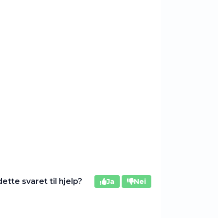
dette svaret til hjelp?
Ja
Nei