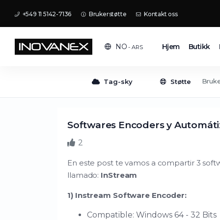
+549 11 5142-7136
Brukerstøtte
Kontakt oss
Hjem
Butikk
NO
- ARS
Bruke
Tag-sky
Støtte
Softwares Encoders y Automát
2
En este post te vamos a compartir 3 sof
llamado:
InStream
1) Instream Software Encoder:
Compatible: Windows 64 - 32 Bits