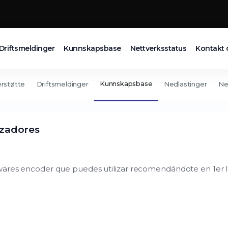
Driftsmeldinger
Kunnskapsbase
Nettverksstatus
Kontakt 
Kunnskapsbase
rstøtte
Driftsmeldinger
Nedlastinger
Ne
izadores
twares encoder que puedes utilizar recomendándote en 1er 