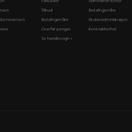
avn
Fakturaer
Administrer konto
enavn
Tilbud
Betalingsmåte
ge domenenavn
Betalingsmåte
Brukeradministrasjon
omene
Overfør penger
Kontosikkerhet
Se handlevogn »