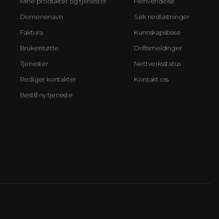
Mine produkter og tjenester
Henvendelse
Domenenavn
Søk nedlastninger
Faktura
Kunnskapsbase
Brukerstøtte
Driftsmeldinger
Tjenester
Nettverksstatus
Rediger kontakter
Kontakt oss
Bestill ny tjeneste