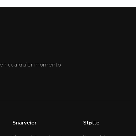
 y en cualquier momento.
Snarveier
Støtte