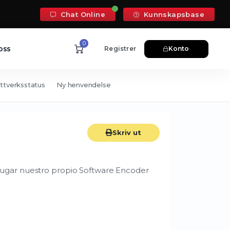
Chat Online
Kunnskapsbase
0
oss
Registrer
Konto
ttverksstatus
Ny henvendelse
Skriv ut
lugar nuestro propio Software Encoder