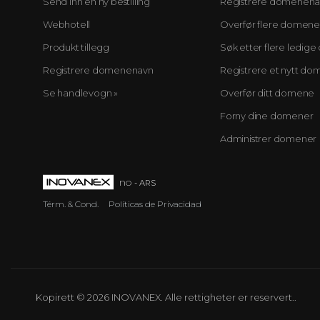
Send inn en ny bestilling
Registrere domenen
Webhotell
Overfør flere domen
Produkt tillegg
Søk etter flere ledi
Registrere domenenavn
Registrere et nytt d
Se handlevogn »
Overfør ditt domene
Forny dine domener
Administrer domener
no
- ARS
Térm. & Cond.
Políticas de Privacidad
Kopirett © 2026 INOVANEX. Alle rettigheter er reservert..