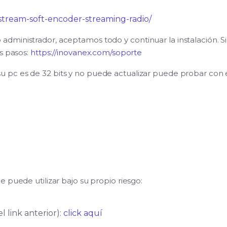
nstream-soft-encoder-streaming-radio/
ministrador, aceptamos todo y continuar la instalación. Si
s pasos:
https://inovanex.com/soporte
su pc es de 32 bits y no puede actualizar puede probar con 
 puede utilizar bajo su propio riesgo:
l link anterior):
click aquí