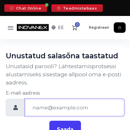
Chat Online
Teadmistebaas
0
EE
Registreeri
Unustatud salasõna taastatud
Unustasid parooli? Lähtestamisprotsessi
alustamiseks sisestage allpool oma e-posti
aadress.
E-maili aadress
Saada