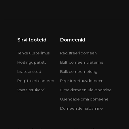
Sirvi tooteid
Domeenid
Tehke uus tellimus
Registreeri domeen
Hostingu pakett
Bulk domeeni ülekanne
Lisateenused
Bulk domeeni otsing
Registreeri domeen
Registreeri uus domeen
Vaata ostukorvi
Oma domeeni ülekandmine
Uuendage oma domeene
Domeenide haldamine