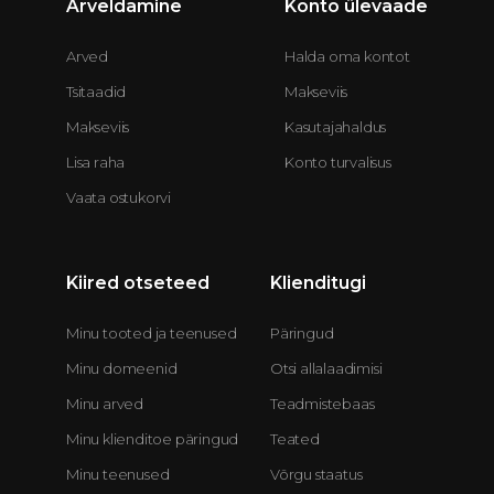
Arveldamine
Konto ülevaade
Arved
Halda oma kontot
Tsitaadid
Makseviis
Makseviis
Kasutajahaldus
Lisa raha
Konto turvalisus
Vaata ostukorvi
Kiired otseteed
Klienditugi
Minu tooted ja teenused
Päringud
Minu domeenid
Otsi allalaadimisi
Minu arved
Teadmistebaas
Minu klienditoe päringud
Teated
Minu teenused
Võrgu staatus