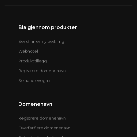
Bla gjennom produkter
Send inn en ny bestilling
Webhotell
Produkt tillegg
Registrere domenenavn
Se handlevogn »
Domenenavn
Registrere domenenavn
Overfør flere domenenavn