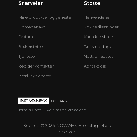
Snarveier
Støtte
Mine produkter og tjenester
Henvendelse
Domenenavn
Søk nedlastninger
Faktura
Kunnskapsbase
Brukerstøtte
Driftsmeldinger
Tjenester
Nettverksstatus
Rediger kontakter
Kontakt oss
Bestill ny tjeneste
no
- ARS
Térm. & Cond.
Políticas de Privacidad
Kopirett © 2026 INOVANEX. Alle rettigheter er
reservert..