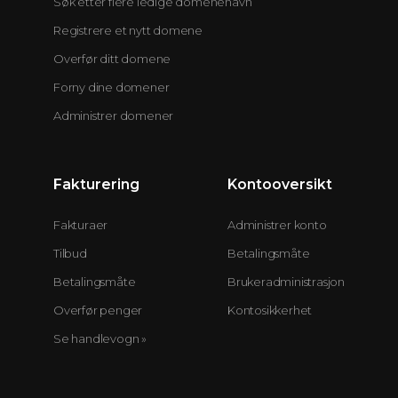
Søk etter flere ledige domenenavn
Registrere et nytt domene
Overfør ditt domene
Forny dine domener
Administrer domener
Fakturering
Kontooversikt
Fakturaer
Administrer konto
Tilbud
Betalingsmåte
Betalingsmåte
Brukeradministrasjon
Overfør penger
Kontosikkerhet
Se handlevogn »