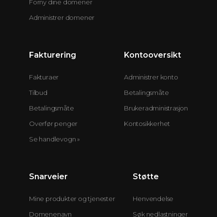
Forny dine domener
Administrer domener
Fakturering
Kontooversikt
Fakturaer
Administrer konto
Tilbud
Betalingsmåte
Betalingsmåte
Brukeradministrasjon
Overfør penger
Kontosikkerhet
Se handlevogn »
Snarveier
Støtte
Mine produkter og tjenester
Henvendelse
Domenenavn
Søk nedlastninger