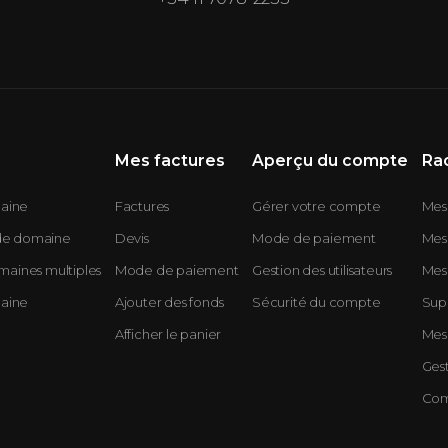
Mes factures
Aperçu du compte
Ra
maine
Factures
Gérer votre compte
Mes 
 de domaine
Devis
Mode de paiement
Mes
aines multiples
Mode de paiement
Gestion des utilisateurs
Mes 
maine
Ajouter des fonds
Sécurité du compte
Sup
Afficher le panier
Mes 
Ges
Com