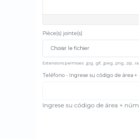
Pièce(s) jointe(s)
Choisir le fichier
Extensions permises: .jpg, .gif, .jpeg, .png, .zip, .r
Teléfono - Ingrese su código de área 
Ingrese su código de área + nú