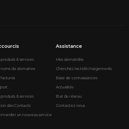
ccourcis
Assistance
produits & services
Mes demandes
 noms de domaines
Cherchez les téléchargements
factures
Base de connaissances
port
Actualités
produits & services
État du réseau
tion des Contacts
Contactez-nous
mander un nouveau service