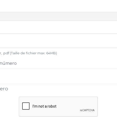
ar, .pdf (Taille de fichier max: 64MB)
+ número
mero