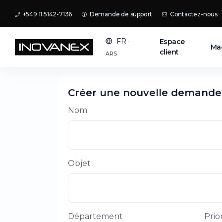
+549 11 5142-7136
Demande de support
Contactez-nous
FR
Espace
-
Ma
client
ARS
Créer une nouvelle demande 
Nom
Objet
Département
Prio