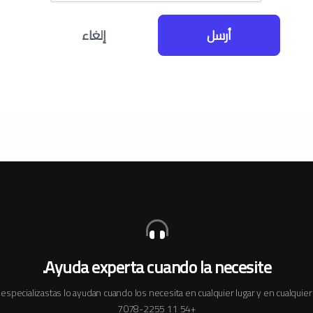
أرسل
إلغاء
Ayuda experta cuando la necesite.
especializastas lo ayudan cuando los necesita en cualquier lugar y en cualqui
+54 11 7078-2255