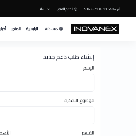
+549 11 5142-7136
الدعم الفني
راسلنا
الرئيسية
المتجر
أخبار
AR
- ARS
إنشاء طلب دعم جديد
الإسم
موضوع التذكرة
القسم
الأهم