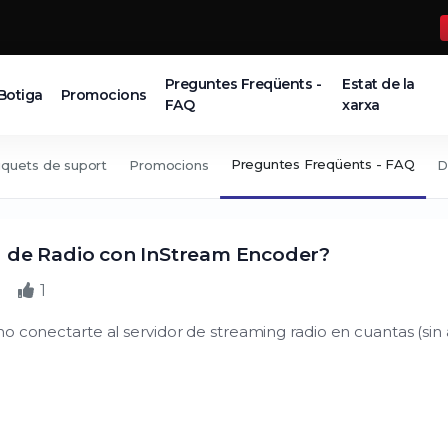
Preguntes Freqüents -
Estat de la
Botiga
Promocions
FAQ
xarxa
Preguntes Freqüents - FAQ
iquets de suport
Promocions
D
 de Radio con InStream Encoder?
1
o conectarte al servidor de streaming radio en cuantas (sin 