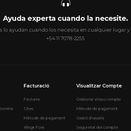
Ayuda experta cuando la necesite.
s lo ayudan cuando los necesita en cualquier lugar
+54 11 7078-2255
Facturació
Visualitzar Compte
Factures
Gestionar el seu compte
Dominis
Cites
Mètode de pagament
Mètode de pagament
Gestió d'usuaris
Afegir Fons
Seguretat del compte