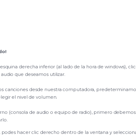
do!
esquina derecha inferior (al lado de la hora de windows), cli
 audio que deseamos utilizar.
os canciones desde nuestra computadora, predeterminamos 
egir el nivel de volumen.
externo (consola de audio o equipo de radio), primero debemo
rlo.
, podes hacer clic derecho dentro de la ventana y seleccionar