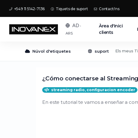
+549 11 5142-7136
Tiquets de suport
Contacti'ns
AD
Àrea d'Inici
-
clients
ARS
Els meus T
Núvol d'etiquetes
suport
¿Cómo conectarse al Streaming
streaming radio, configuracion encoder
En este tutorial te vamos a enseñar a com