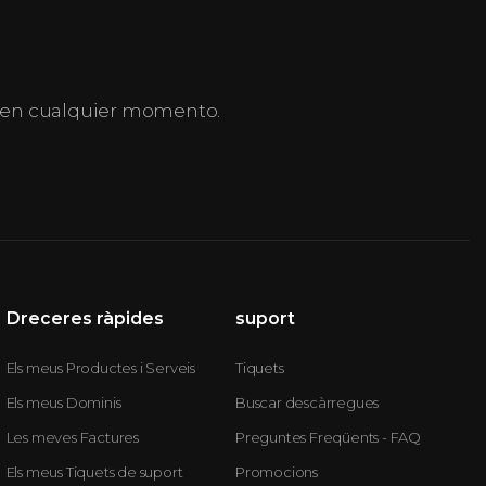
 y en cualquier momento.
Dreceres ràpides
suport
Els meus Productes i Serveis
Tiquets
Els meus Dominis
Buscar descàrregues
Les meves Factures
Preguntes Freqüents - FAQ
Els meus Tiquets de suport
Promocions