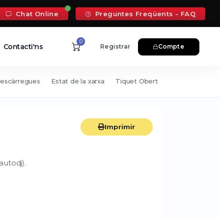
Chat Online
Preguntes Freqüents - FAQ
0
Contacti'ns
Registrar
Compte
escàrregues
Estat de la xarxa
Tiquet Obert
Imprimir
autodj).