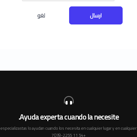
ارسال
لغو
Ayuda experta cuando la necesite.
especializastas lo ayudan cuando los necesita en cualquier lugar y en cualqui
+54 11 7078-2255