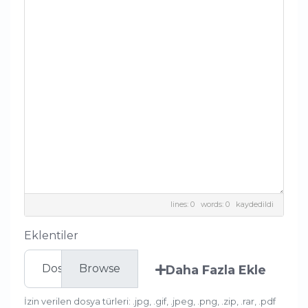
lines: 0 words: 0
kaydedildi
Eklentiler
Dosya seç
Daha Fazla Ekle
İzin verilen dosya türleri: .jpg, .gif, .jpeg, .png, .zip, .rar, .pdf