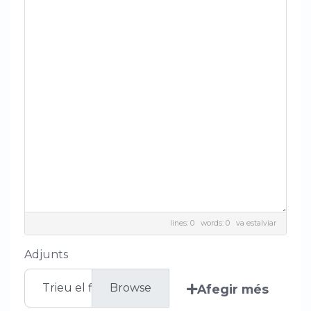
lines: 0 words: 0
va estalviar
Adjunts
Trieu el fitxer
Afegir més