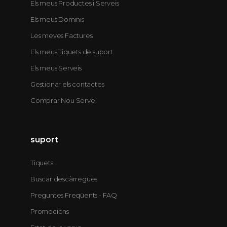
Els meus Productes i Serveis
Els meus Dominis
Les meves Factures
Els meus Tiquets de suport
Els meus Serveis
Gestionar els contactes
Comprar Nou Servei
suport
Tiquets
Buscar descàrregues
Preguntes Freqüents - FAQ
Promocions