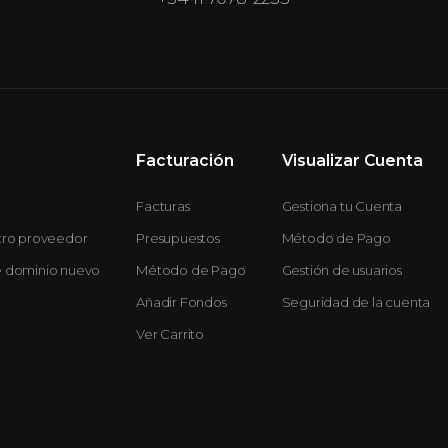
Facturación
Visualizar Cuenta
Facturas
Gestiona tu Cuenta
otro proveedor
Presupuestos
Método de Pago
e dominio nuevo
Método de Pago
Gestión de usuarios
Añadir Fondos
Seguridad de la cuenta
Ver Carrito