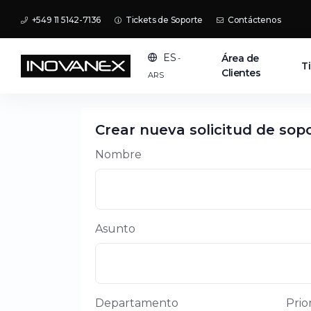
+549 11 5142-7136
Tickets de Soporte
Contáctenos
ES
Área de
-
T
Clientes
ARS
Crear nueva solicitud de sop
Nombre
Asunto
Departamento
Prio