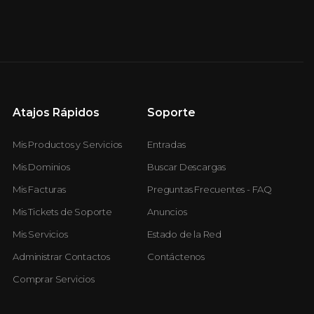
Atajos Rápidos
Soporte
Mis Productos y Servicios
Entradas
Mis Dominios
Buscar Descargas
Mis Facturas
Preguntas Frecuentes - FAQ
Mis Tickets de Soporte
Anuncios
Mis Servicios
Estado de la Red
Administrar Contactos
Contáctenos
Comprar Servicios