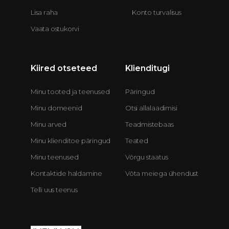
Lisa raha
Konto turvalisus
Vaata ostukorvi
Kiired otseteed
Klienditugi
Minu tooted ja teenused
Päringud
Minu domeenid
Otsi allalaadimisi
Minu arved
Teadmistebaas
Minu klienditoe päringud
Teated
Minu teenused
Võrgu staatus
Kontaktide haldamine
Võta meiega ühendust
Telli uus teenus