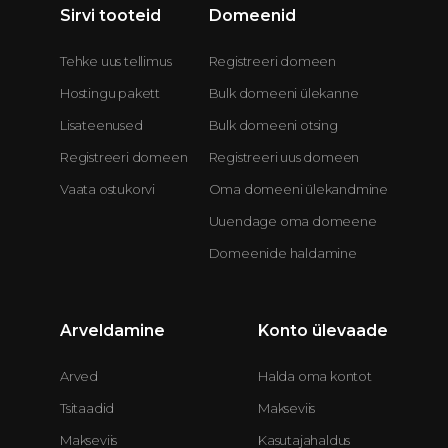
Sirvi tooteid
Domeenid
Tehke uus tellimus
Registreeri domeen
Hostingu pakett
Bulk domeeni ülekanne
Lisateenused
Bulk domeeni otsing
Registreeri domeen
Registreeri uus domeen
Vaata ostukorvi
Oma domeeni ülekandmine
Uuendage oma domeene
Domeenide haldamine
Arveldamine
Konto ülevaade
Arved
Halda oma kontot
Tsitaadid
Makseviis
Makseviis
Kasutajahaldus