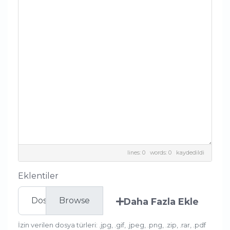
lines: 0 words: 0
kaydedildi
Eklentiler
Dosya seç
Daha Fazla Ekle
İzin verilen dosya türleri: .jpg, .gif, .jpeg, .png, .zip, .rar, .pdf